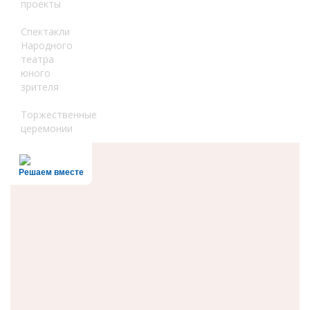
проекты
Спектакли
Народного
театра
юного
зрителя
Торжественные
церемонии
Решаем вместе