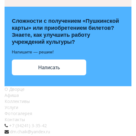
Сложности с получением «Пушкинской
карты» или приобретением билетов?
Знаете, как улучшить работу
учреждений культуры?
Напишите — решим!
Написать
О Дворце
Афиша
Коллективы
Услуги
Фотогалерея
Контакты
+7 (34241) 3-35-42
dm.chaik@yandex.ru