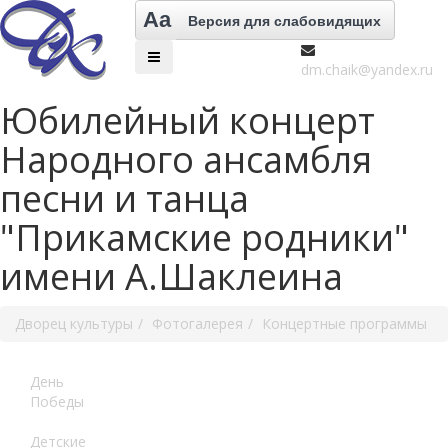
Aa
Версия для слабовидящих
dm.chaik@yandex.ru
Юбилейный концерт
Народного ансамбля
песни и танца
"Прикамские родники"
имени А.Шаклеина
Дворец культуры
Фотогалерея
Концертные программы
День
Победы
Детские