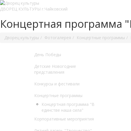
ДВОРЕЦ КУЛЬТУРЫ г.Чайковский
Концертная программа "
Дворец культуры
Фотогалерея
Концертные программы
День Победы
Детские Новогодние
представления
Конкурсы и фестивали
Концертные программы
Концертная программа "В
единстве наша сила"
Корпоративные мероприятия
Летний лагерь "Творчество"