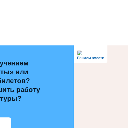
Решаем вместе
лучением
рты» или
билетов?
шить работу
ьтуры?