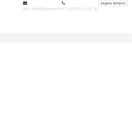
Задать вопрос
dm.chaik@yandex.ru
+7 (34241) 3-35-42