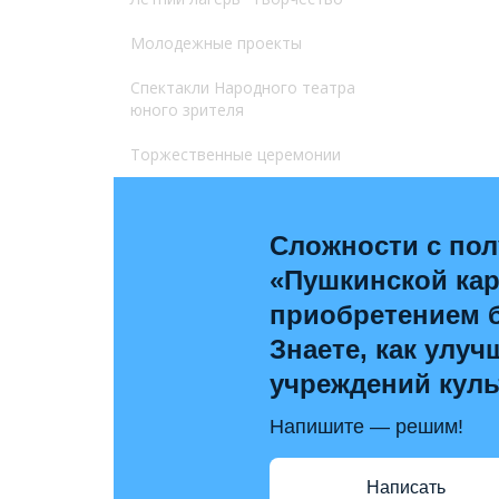
Молодежные проекты
Спектакли Народного театра
юного зрителя
Торжественные церемонии
Сложности с по
«Пушкинской ка
приобретением 
Знаете, как улуч
учреждений кул
Напишите — решим!
Написать