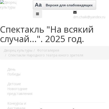
Aa
Версия для слабовидящих
dm.chaik@yandex.ru
Спектакль "На всякий
случай...". 2025 год.
Дворец культуры
Фотогалерея
Спектакли Народного театра юного зрителя
День
Победы
Детские
Новогодние
представления
Конкурсы и
фестивали