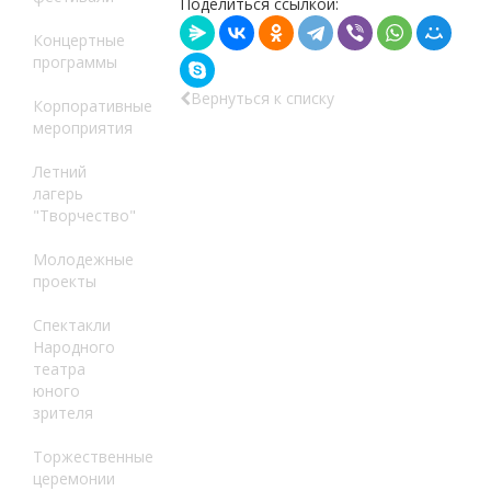
Поделиться ссылкой:
Концертные
программы
Вернуться к списку
Корпоративные
мероприятия
Летний
лагерь
"Творчество"
Молодежные
проекты
Спектакли
Народного
театра
юного
зрителя
Торжественные
церемонии