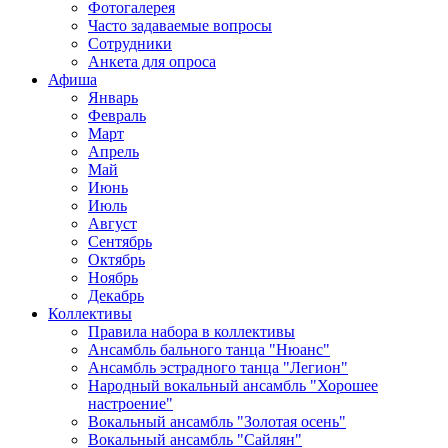
Фотогалерея
Часто задаваемые вопросы
Сотрудники
Анкета для опроса
Афиша
Январь
Февраль
Март
Апрель
Май
Июнь
Июль
Август
Сентябрь
Октябрь
Ноябрь
Декабрь
Коллективы
Правила набора в коллективы
Ансамбль бального танца "Нюанс"
Ансамбль эстрадного танца "Легион"
Народный вокальный ансамбль "Хорошее
настроение"
Вокальный ансамбль "Золотая осень"
Вокальный ансамбль "Сайлян"