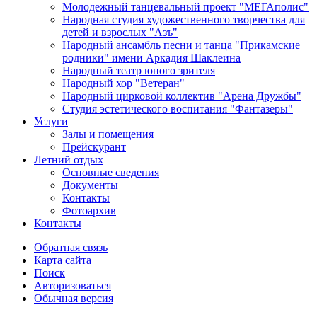
Молодежный танцевальный проект "МЕГАполис"
Народная студия художественного творчества для
детей и взрослых "Азъ"
Народный ансамбль песни и танца "Прикамские
родники" имени Аркадия Шаклеина
Народный театр юного зрителя
Народный хор "Ветеран"
Народный цирковой коллектив "Арена Дружбы"
Студия эстетического воспитания "Фантазеры"
Услуги
Залы и помещения
Прейскурант
Летний отдых
Основные сведения
Документы
Контакты
Фотоархив
Контакты
Обратная связь
Карта сайта
Поиск
Авторизоваться
Обычная версия