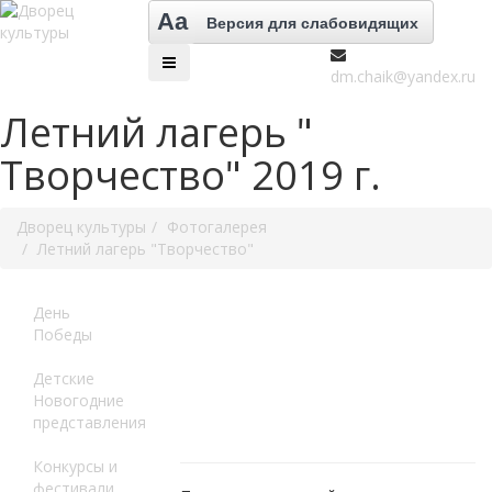
Aa
Версия для слабовидящих
dm.chaik@yandex.ru
Летний лагерь "
Творчество" 2019 г.
Дворец культуры
Фотогалерея
Летний лагерь "Творчество"
День
Победы
Детские
Новогодние
представления
Конкурсы и
фестивали