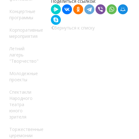
Поделиться ссылкой:
Концертные
программы
Вернуться к списку
Корпоративные
мероприятия
Летний
лагерь
"Творчество"
Молодежные
проекты
Спектакли
Народного
театра
юного
зрителя
Торжественные
церемонии