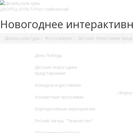
ДВОРЕЦ КУЛЬТУРЫ г.Чайковский
Новогоднее интерактивн
Дворец культуры
Фотогалерея
Детские Новогодние пред
День Победы
Детские Новогодние
представления
Конкурсы и фестивали
Вернут
Концертные программы
Корпоративные мероприятия
Летний лагерь "Творчество"
Молодежные проекты