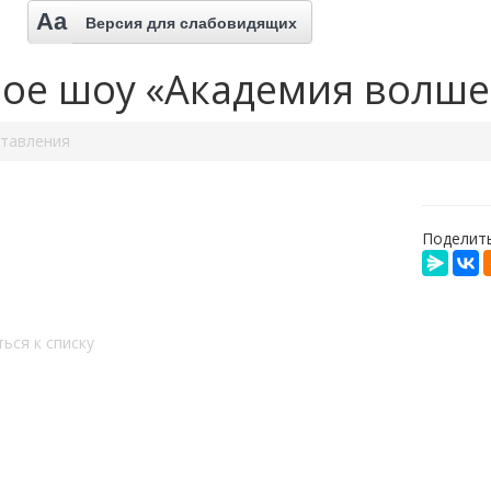
Aa
Версия для слабовидящих
ое шоу «Академия волше
ставления
Поделить
ься к списку