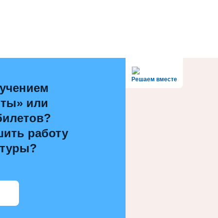
Решаем вместе
лучением
рты» или
билетов?
шить работу
ьтуры?