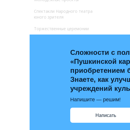
Спектакли Народного театра
юного зрителя
Торжественные церемонии
Сложности с по
«Пушкинской ка
приобретением 
Знаете, как улуч
учреждений кул
Напишите — решим!
Написать