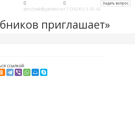
Задать вопрос
dm.chaik@yandex.ru
+7 (34241) 3-35-42
бников приглашает»
ся ссылкой: