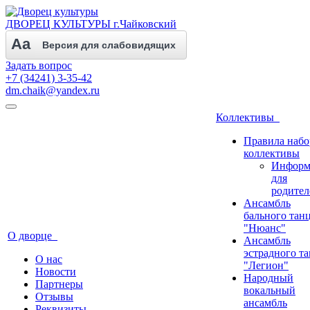
ДВОРЕЦ КУЛЬТУРЫ г.Чайковский
Aa
Версия для слабовидящих
Задать вопрос
+7 (34241) 3-35-42
dm.chaik@yandex.ru
Коллективы
Правила набо
коллективы
Информ
для
родител
Ансамбль
бального тан
"Нюанс"
О дворце
Ансамбль
эстрадного т
О нас
"Легион"
Новости
Народный
Партнеры
вокальный
Отзывы
ансамбль
Реквизиты