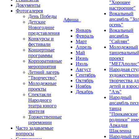
"Хорошее
Документы
настроение"
Фотогалерея
Вокальный
День Победы
ансамбль "Зо
Афиша
Детские
осень"
Новогодние
Январь
Вокальный
представления
Февраль
ансамбль
Конкурсы и
Март
"Сайлян"
фестивали
Апрель
Молодежный
Концертные
Май
танцевальны
программы
Июнь
проект
Корпоративные
Июль
"МЕГАполис
мероприятия
Август
Народная сту
Летний лагерь
Сентябрь
художественн
"Творчество"
Октябрь
творчества дл
Молодежные
Ноябрь
детей и взро
проекты
Декабрь
"Азъ"
Спектакли
Народный
Народного
ансамбль пес
театра юного
танца
зрителя
"Прикамские
Торжественные
родники" им
церемонии
Аркадия
Часто задаваемые
Шаклеина
вопросы
Народный теа