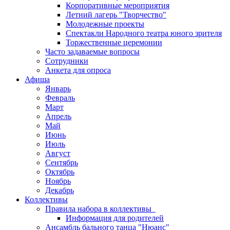
Корпоративные мероприятия
Летний лагерь "Творчество"
Молодежные проекты
Спектакли Народного театра юного зрителя
Торжественные церемонии
Часто задаваемые вопросы
Сотрудники
Анкета для опроса
Афиша
Январь
Февраль
Март
Апрель
Май
Июнь
Июль
Август
Сентябрь
Октябрь
Ноябрь
Декабрь
Коллективы
Правила набора в коллективы
Информация для родителей
Ансамбль бального танца "Нюанс"