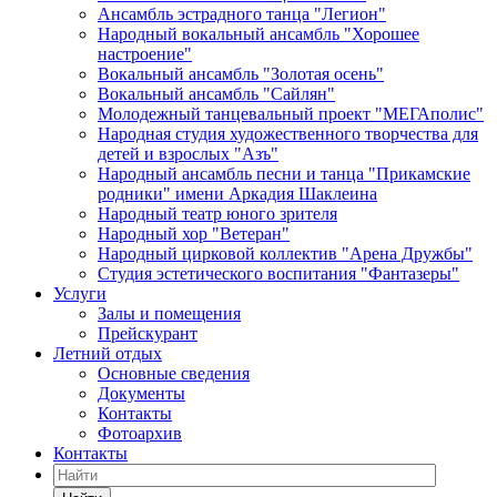
Ансамбль эстрадного танца "Легион"
Народный вокальный ансамбль "Хорошее
настроение"
Вокальный ансамбль "Золотая осень"
Вокальный ансамбль "Сайлян"
Молодежный танцевальный проект "МЕГАполис"
Народная студия художественного творчества для
детей и взрослых "Азъ"
Народный ансамбль песни и танца "Прикамские
родники" имени Аркадия Шаклеина
Народный театр юного зрителя
Народный хор "Ветеран"
Народный цирковой коллектив "Арена Дружбы"
Студия эстетического воспитания "Фантазеры"
Услуги
Залы и помещения
Прейскурант
Летний отдых
Основные сведения
Документы
Контакты
Фотоархив
Контакты