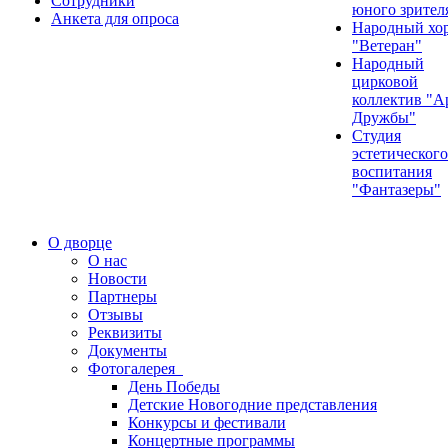
Сотрудники
юного зрител
Анкета для опроса
Народный хо
"Ветеран"
Народный
цирковой
коллектив "А
Дружбы"
Студия
эстетического
воспитания
"Фантазеры"
О дворце
О нас
Новости
Партнеры
Отзывы
Реквизиты
Документы
Фотогалерея
День Победы
Детские Новогодние представления
Конкурсы и фестивали
Концертные программы