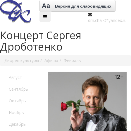
Aa
Версия для слабовидящих
dm.chaik@yandex.ru
Концерт Сергея
Дроботенко
Дворец культуры
Афиша
Февраль
Август
Сентябрь
Октябрь
Ноябрь
Декабрь