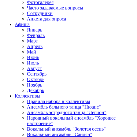
Фотогалерея
Часто задаваемые вопросы
Сотрудники
Анкета для опроса
Афиша
Январь
Февраль
Март
Апрель
Май
Июнь
Июль
Август
Сентябрь
Октябрь
Ноябрь
Декабрь
Коллективы
Правила набора в коллективы
Ансамбль бального танца "Нюанс"
Ансамбль эстрадного танца "Легион"
Народный вокальный ансамбль "Хорошее
настроение"
Вокальный ансамбль "Золотая осень"
Вокальный ансамбль "Сайлян"