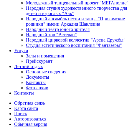
Молодежный танцевальный проект "МЕГАполис"
Народная студия художественного творчества для
детей и взрослых "Азъ"
Народный ансамбль песни и танца "Прикамские
родники" имени Аркадия Шаклеина
Народный театр юного зрителя
Народный хор "Ветеран"
Народный цирковой коллектив "Арена Дружбы"
Студия эстетического воспитания "Фантазеры"
Услуги
Залы и помещения
Прейскурант
Летний отдых
Основные сведения
Документы
Контакты
Фотоархив
Контакты
Обратная связь
Карта сайта
Поиск
Авторизоваться
Обычная версия