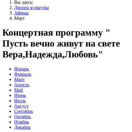
Вы здесь:
Дворец культуры
Афиша
Март
Концертная программу "
Пусть вечно живут на свете
Вера,Надежда,Любовь"
Январь
Февраль
Март
Апрель
Май
Июнь
Июль
Август
Сентябрь
Октябрь
Ноябрь
Декабрь